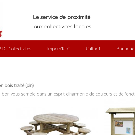
Le service de proximité
aux collectivités locales
R.I.C. Collectivités
Imprim'R.I.C
Cultur'1
Boutique
 bois traité (pin).
on vous semble dans un esprit d’harmonie de couleurs et de foncti