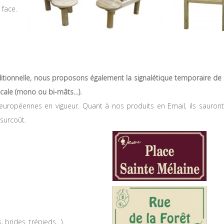
 face.
aditionnelle, nous proposons également la signalétique temporaire de c
locale (mono ou bi-mâts…).
ropéennes en vigueur. Quant à nos produits en Email, ils sauron
surcoût.
 brides, trépieds…),...