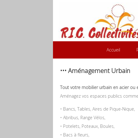
Accueil
••• Aménagement Urbain
Tout votre mobilier urbain en acier ou en
Aménagez vos espaces publics comme b
• Bancs, Tables, Aires de Pique-Nique,
• Abribus, Range Vélos,
• Potelets, Poteaux, Boules,
• Bacs à fleurs,